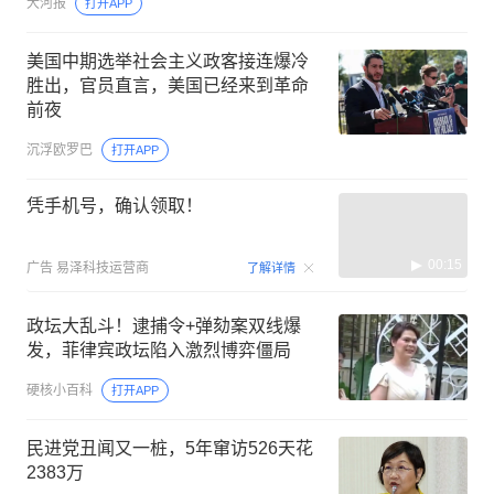
大河报
打开APP
美国中期选举社会主义政客接连爆冷
胜出，官员直言，美国已经来到革命
前夜
沉浮欧罗巴
打开APP
凭手机号，确认领取！
00:15
广告
易泽科技运营商
了解详情
政坛大乱斗！逮捕令+弹劾案双线爆
发，菲律宾政坛陷入激烈博弈僵局
硬核小百科
打开APP
民进党丑闻又一桩，5年窜访526天花
2383万