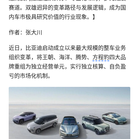
赛道。双雄迥异的变革路径与发展逻辑，成为国
内车市极具研究价值的行业现象。】
作者：张大川
近日，比亚迪启动成立以来最大规模的整车业务
组织变革，将王朝、海洋、腾势、
方程豹
四大品
牌重组为独立经营单元，实行独立核算、自负盈
亏的市场化机制。