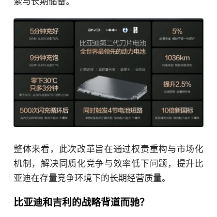
索与长期储备。
整体来看，此次改革旨在通过权责重构与市场化
机制，解决同质化竞争与效率低下问题，提升比
亚迪在存量竞争环境下的长期经营质量。
比亚迪和吉利的战略背道而驰？