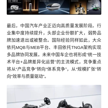
最后，中国汽车产业正迈向高质量发展阶段。行
业集中度持续提升，头部企业份额扩大，弱势品
牌加速退出或被整合。国际经验同样如此，大众
依托MQB与MEB平台、丰田依托TNGA架构实现
多品牌协同发展。未来中国车企也将形成“统一技
术平台+品牌差异化运营”的主流模式，竞争重点
将从“产品竞争”转向“体系竞争”，从“规模扩张”转
向“效率与质量驱动”。