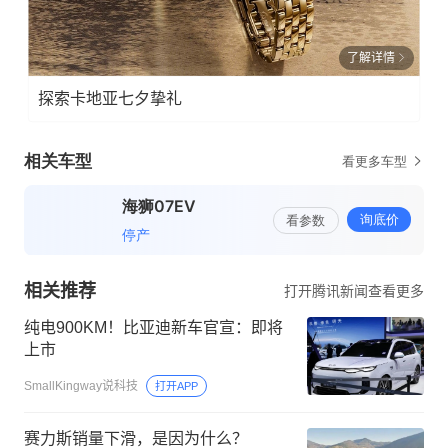
了解详情
探索卡地亚七夕挚礼
相关推荐
打开腾讯新闻查看更多
纯电900KM！比亚迪新车官宣：即将
上市
SmallKingway说科技
打开APP
赛力斯销量下滑，是因为什么？