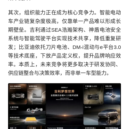
其次，组织能力正在成为核心竞争力。智能电动
车产业链复杂度极高，仅靠单一产品难以形成长
期壁垒。吉利通过SEA浩瀚架构、神盾电池安全
系统与智能驾驶平台实现技术共享，降低重复研
发；比亚迪依托刀片电池、DM-i混动与e平台3.0
等技术底座，下放产品定义权，提升品牌响应效
率。本质上，未来竞争将更多取决于研发协同、
供应链整合与决策效率，而非单一车型能力。