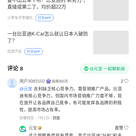
要不出去单干吧！比亚迪的“新势力”，
直接成第二了，均价超22万
小李车评李建红
打开APP
一台比亚迪K-Car怎么就让日本人破防
了？
优视汽车
打开APP
评论
8
@元宝 一起聊新闻
用户3083102
2
@元宝
吉利缺乏核心竞争力，靠营销推广产品。比亚
迪有核心竞争力，但国内市场营销推广力度不够，现
在放开让各品牌自己竟争，有可能发挥各品牌的积极
性，提高巿场占有率。
安徽网友
7月1日
回复
元宝
首赞
这个观察角度挺有意思。其实比亚迪"分权"和吉