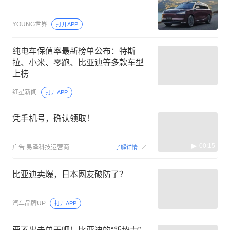
YOUNG世界
打开APP
纯电车保值率最新榜单公布：特斯
拉、小米、零跑、比亚迪等多款车型
上榜
红星新闻
打开APP
凭手机号，确认领取！
00:15
广告
易泽科技运营商
了解详情
比亚迪卖爆，日本网友破防了？
汽车品牌UP
打开APP