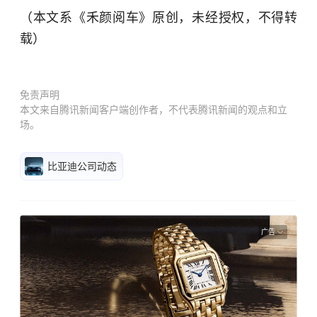
（本文系《禾颜阅车》原创，未经授权，不得转
载）
免责声明
本文来自腾讯新闻客户端创作者，不代表腾讯新闻的观点和立
场。
比亚迪公司动态
广告