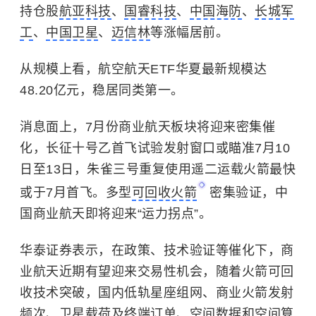
持仓股
航亚科技
、
国睿科技
、
中国海防
、
长城军
工
、
中国卫星
、
迈信林
等涨幅居前。
从规模上看，航空航天ETF华夏最新规模达
48.20亿元，稳居同类第一。
消息面上，7月份商业航天板块将迎来密集催
化，长征十号乙首飞试验发射窗口或瞄准7月10
日至13日，朱雀三号重复使用遥二运载火箭最快
或于7月首飞。多型
可回收火箭
密集验证，中
国商业航天即将迎来“运力拐点”。
华泰证券表示，在政策、技术验证等催化下，商
业航天近期有望迎来交易性机会，随着火箭可回
收技术突破，国内低轨星座组网、商业火箭发射
频次、卫星载荷及终端订单、空间数据和空间算