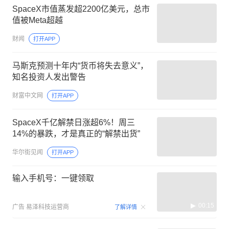
SpaceX市值蒸发超2200亿美元，总市
值被Meta超越
财闻
打开APP
马斯克预测十年内“货币将失去意义”，
知名投资人发出警告
财富中文网
打开APP
SpaceX千亿解禁日涨超6%！周三
14%的暴跌，才是真正的“解禁出货”
华尔街见闻
打开APP
输入手机号：一键领取
00:15
广告
易泽科技运营商
了解详情