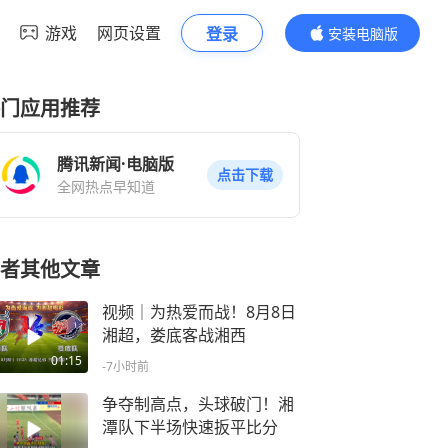
游戏
网页设置
登录
安装电脑版
内容更精彩
门应用推荐
腾讯新闻·电脑版
点击下载
全网热点早知道
者其他文章
视频｜为热爱而战！8月8日
湘超，娄底客战湘西
01:15
-7小时前
争夺制高点，头球破门！湘
潭队下半场快速扳平比分