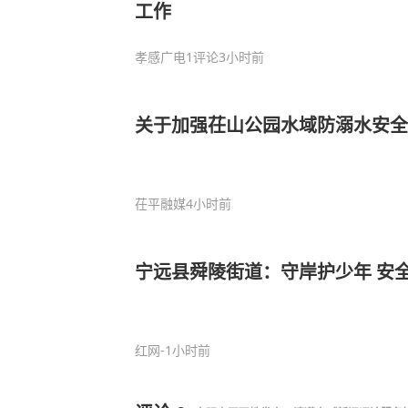
工作
孝感广电
1评论
3小时前
关于加强茌山公园水域防溺水安全
茌平融媒
4小时前
宁远县舜陵街道：守岸护少年 安
红网
-1小时前