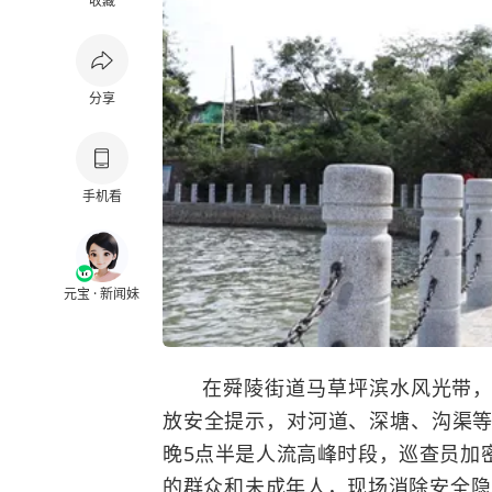
收藏
分享
手机看
元宝 · 新闻妹
在舜陵街道马草坪滨水风光带
放安全提示，对河道、深塘、沟渠等
晚5点半是人流高峰时段，巡查员加
的群众和未成年人，现场消除安全隐