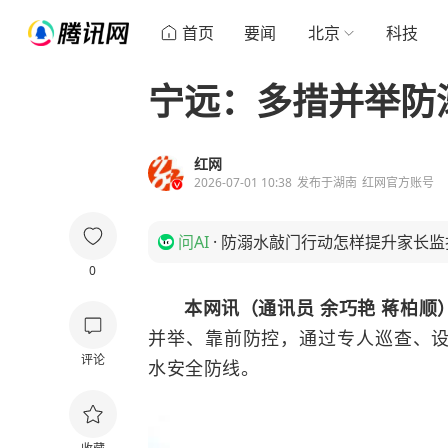
首页
要闻
北京
科技
宁远：多措并举防
红网
2026-07-01 10:38
发布于
湖南
红网官方账号
问AI
·
防溺水敲门行动怎样提升家长监
0
本网讯（通讯员 余巧艳 蒋柏顺
并举、靠前防控，通过专人巡查、
评论
水安全防线。