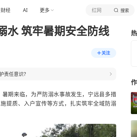
财经
AI
更多
红网
搜索
溺水 筑牢暑期安全防线
热
关注
护责任意识？
作
）
暑期来临，为严防溺水事故发生，宁远县多措
设施提质、入户宣传等方式，扎实筑牢全域防溺