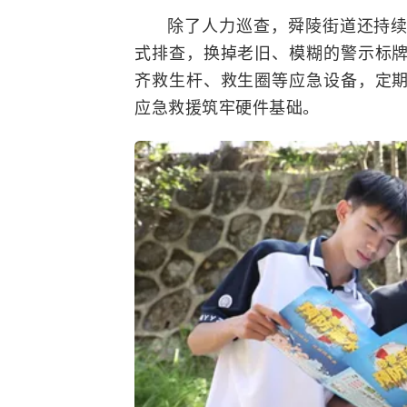
除了人力巡查，舜陵街道还持
式排查，换掉老旧、模糊的警示标
齐救生杆、救生圈等应急设备，定
应急救援筑牢硬件基础。