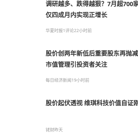
调研越多、跌得越狠？7月超700
仅四成月内实现正增长
华夏时报
1评论
22小时前
股价创两年新低后重要股东再抛减
市值管理引投资者关注
每日经济新闻
19小时前
股价起伏透视 维琪科技价值自证
铑财
昨天