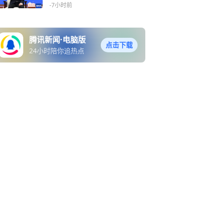
（500股）需缴款7.54万元
-7小时前
腾讯新闻·电脑版
点击下载
24小时陪你追热点