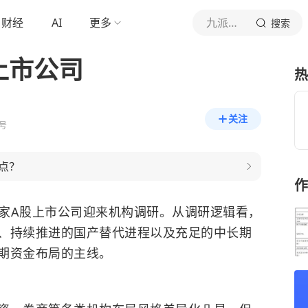
财经
AI
更多
九派财经
搜索
上市公司
热
关注
号
点？
作
89家A股上市公司迎来机构调研。从调研逻辑看，
、持续推进的国产替代进程以及充足的中长期
期资金布局的主线。