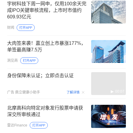
宇树科技下周一网申，仅用100余天完
成IPO关键审核流程，上市时市值约
609.93亿元
财闻
打开APP
大肉签来袭！嘉立创上市暴涨177%，
单签最高赚7.5万
洞见商
打开APP
身份保障未认证；立即点击认证
00:07
广告
鼎立健康小助手
了解详情
北摩高科向特定对象发行股票申请获
深交所审核通过
雷达Finance
打开APP