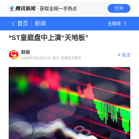
· 获取全网一手热点
打开
首页
新闻
无障碍
*ST皇庭盘中上演“天地板”
财闻
关注
2026年7月1日10:24
浙江
财闻官方账号