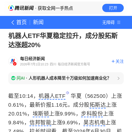
· 获取全网一手热点
打开
首页
新闻
无障碍
机器人ETF华夏稳定拉升，成分股拓斯
达涨超20%
每日经济新闻
关注
2026年7月1日10:23
四川
每日经济新闻官方账号
问AI
·
人形机器人成本降至十万级如何加速商业化？
截至10:14，
机器人ETF
华夏（562500）上涨
0.61%，最新价报1.16元。成分股
拓斯达
上涨
20.01%，
埃斯顿
上涨9.99%，
步科股份
上涨
9.84%，
信邦智能
上涨9.69%，
昊志机电
上涨
7.48%。拉长时间看，截至2026年6月30日，机