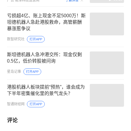
广告
易泽科技运营商
了解详情
亏损超4亿、账上现金不足5000万！斯
坦德机器人急赴港股救命，高管薪酬
暴涨惹争议
数智研究社
打开APP
斯坦德机器人急冲港交所：现金仅剩
0.5亿，低价转股被问询
星岛记事
打开APP
港股机器人板块提前“预热”，谁会成为
下半年密集催化里的景气龙头？
智通财经网
打开APP
评论