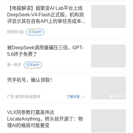
【电报解读】超聚变AI Lab平台上线
DeepSeek-V4-Flash正式版，机构测
评显示其在自有API上的单任务成本比
GPT-5.6 Luna低60%，这家公司正推
财联社V说
打开APP
进DeepSeek的商业价值落地
被DeepSeek调用量碾压三倍，GPT-
5.6终于免费了
第一新声
打开APP
凭手机号，确认领取！
00:15
广告
易泽科技运营商
了解详情
VLX同参数打赢英伟达
LocateAnything，转头就开源了：物
理AI的格局可能要变