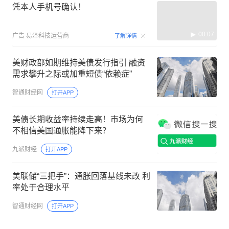
凭本人手机号确认！
00:07
广告
易泽科技运营商
了解详情
美财政部如期维持美债发行指引 融资
需求攀升之际或加重短债“依赖症”
智通财经网
打开APP
美债长期收益率持续走高！市场为何
不相信美国通胀能降下来？
九派财经
打开APP
美联储“三把手”：通胀回落基线未改 利
率处于合理水平
智通财经网
打开APP