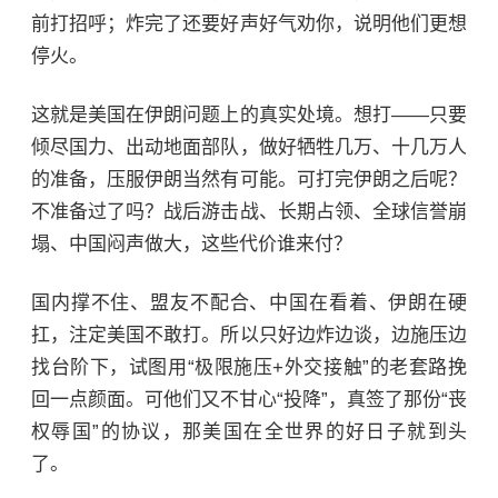
前打招呼；炸完了还要好声好气劝你，说明他们更想
停火。
这就是美国在伊朗问题上的真实处境。想打——只要
倾尽国力、出动地面部队，做好牺牲几万、十几万人
的准备，压服伊朗当然有可能。可打完伊朗之后呢？
不准备过了吗？战后游击战、长期占领、全球信誉崩
塌、中国闷声做大，这些代价谁来付？
国内撑不住、盟友不配合、中国在看着、伊朗在硬
扛，注定美国不敢打。所以只好边炸边谈，边施压边
找台阶下，试图用“极限施压+外交接触”的老套路挽
回一点颜面。可他们又不甘心“投降”，真签了那份“丧
权辱国”的协议，那美国在全世界的好日子就到头
了。