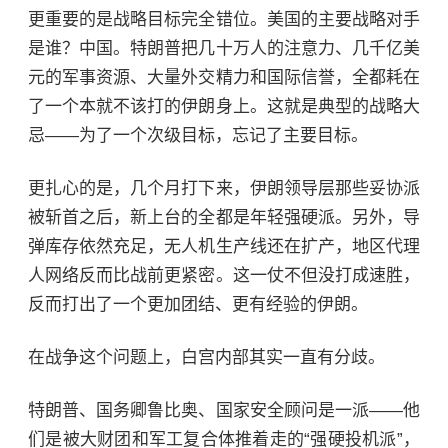
更重要的是战略目标完全错位。美国的主要战略对手
是谁？中国。特朗普把几十万人的注意力、几千亿美
元的军事资源、大量外交精力和国际信誉，全都耗在
了一个本就不该打的伊朗身上。这就是典型的战略大
忌——为了一个次级目标，忘记了主要目标。
更扎心的是，几个月打下来，伊朗领导层那些妥协派
被斩首之后，新上台的全都是年轻强硬派。另外，导
弹库存依然充足，无人机生产线还在扩产，地区代理
人网络反而比战前更紧密。这一仗不但没打成速胜，
反而打出了一个更加团结、更有经验的伊朗。
在战争这个问题上，白宫内部其实一直有分歧。
特朗普、国务卿鲁比奥、国家安全顾问是一派——他
们是被大财团和军工复合体推着走的“强硬投机派”，