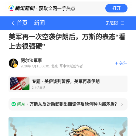
· 获取全网一手热点
打开
首页
新闻
无障碍
美军再一次空袭伊朗后，万斯的表态“看
上去很强硬”
阿尔法军事
关注
2026年7月1日06:01
北京
军事领域创作者
专题
·
美伊谈判暂停，美军再袭伊朗
2.4亿
阅读
问AI
·
万斯从反对动武到出面调停反映何种内部矛盾？