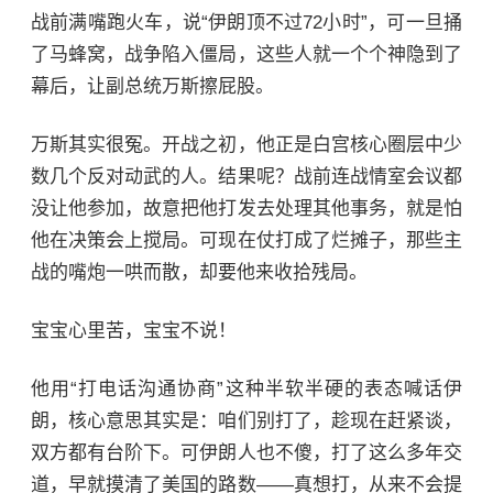
战前满嘴跑火车，说“伊朗顶不过72小时”，可一旦捅
了马蜂窝，战争陷入僵局，这些人就一个个神隐到了
幕后，让副总统万斯擦屁股。
万斯其实很冤。开战之初，他正是白宫核心圈层中少
数几个反对动武的人。结果呢？战前连战情室会议都
没让他参加，故意把他打发去处理其他事务，就是怕
他在决策会上搅局。可现在仗打成了烂摊子，那些主
战的嘴炮一哄而散，却要他来收拾残局。
宝宝心里苦，宝宝不说！
他用“打电话沟通协商”这种半软半硬的表态喊话伊
朗，核心意思其实是：咱们别打了，趁现在赶紧谈，
双方都有台阶下。可伊朗人也不傻，打了这么多年交
道，早就摸清了美国的路数——真想打，从来不会提