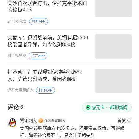
美沙首次联合打击，伊拉克平衡术面
临终极考验
24时观象台
打开APP
美智库：伊朗战争前，美拥有超2300
枚爱国者导弹，如今仅剩800枚
科工视界观
打开APP
打不动了？美媒曝对伊冲突消耗惊
人：萨德只剩两成，爱国者腰斩
追着大事跑的人
打开APP
评论
2
@元宝 一起聊新闻
腾讯网友
首赞
美国应该弹药库存也没多少，还要留点保命，再继续
打，弹药补给跟不上，只会让伊朗完胜