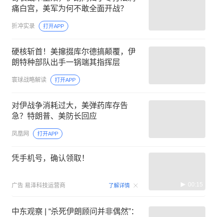
痛白宫，美军为何不敢全面开战？
折冲实录
打开APP
硬核斩首！美撺掇库尔德搞颠覆，伊
朗特种部队出手一锅端其指挥层
寰球战略解读
打开APP
对伊战争消耗过大，美弹药库存告
急？特朗普、美防长回应
凤凰网
打开APP
凭手机号，确认领取！
00:15
广告
易泽科技运营商
了解详情
中东观察 | “杀死伊朗顾问并非偶然”：