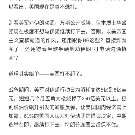
以看出，美国现在是真不想打。
别看美军对伊朗动武，万斯公开威胁，但本质上华盛
顿现在极度不想与伊朗继续打下去。否则，以美帝国
主义蛮横霸道的作风，还用跟你BB这些？直接炸就
完了。还用得着半软半硬地劝伊朗“打电话沟通协
商”？
道理其实简单——美国打不起了。
战争期间，美军对伊朗行动日均消耗高达5亿到6亿美
元，短短几个月
五角大楼
烧掉了250亿美元以上。更
别说油价飙升引发的通胀反弹，让美国国内经济雪上
加霜。61%的美国人认为对伊动武是错误决定，中期
选举在即，继续打下去，特朗普连国会都保不住。