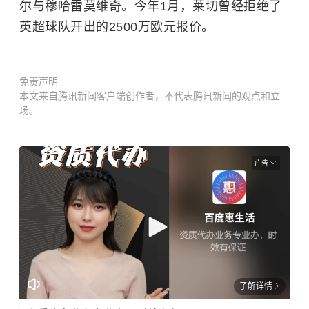
尔与穆哈雷莫维奇。今年1月，莱切曾经拒绝了
英超球队开出的2500万欧元报价。
免责声明
本文来自腾讯新闻客户端创作者，不代表腾讯新闻的观点和立
场。
广告
了解详情