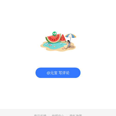
@元宝 写评论