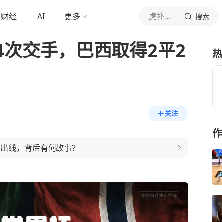
财经
AI
更多
虎扑体育内容
搜索
4次交手，巴西取得2平2
热
关注
作
名出线，背后有何故事？