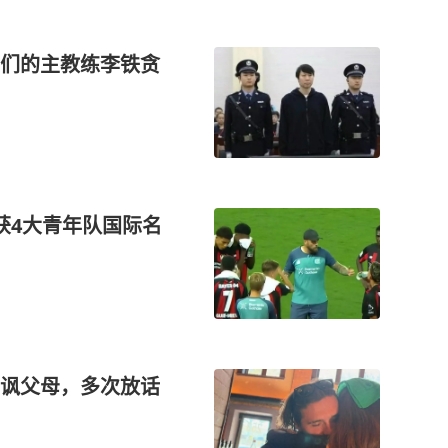
们的主教练李铁贪
获4大青年队国际名
讽父母，多次放话