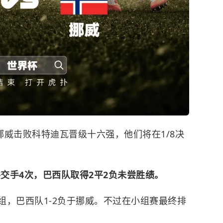
赛，挪威击败科特迪瓦晋级十六强，他们将在1/8决
共交手4次，巴西队取得2平2负未尝胜绩。
A组，巴西队1-2负于挪威。不过在小组赛最终排