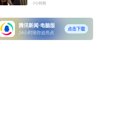
长空间
-7小时前
腾讯新闻·电脑版
点击下载
24小时陪你追热点