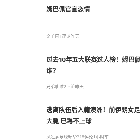
姆巴佩官宣恋情
金羊网
1评论
昨天
过去10年五大联赛过人榜！姆巴
谁？
兄弟聊球
2评论
昨天
逃离队伍后入籍澳洲！前伊朗女足
大腿 已踢不上球
风过乡足球精华
218评论
1小时前