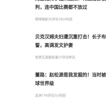
判，连中国比赛都不放过
得得电影
35评论
18小时前
贝克汉姆夫妇遭沉重打击！长子布
誓，高调发文护妻
世界王室那些事
27评论
昨天
董路：赵松源是我发掘的！当时被
球世界级
念洲
176评论
2小时前