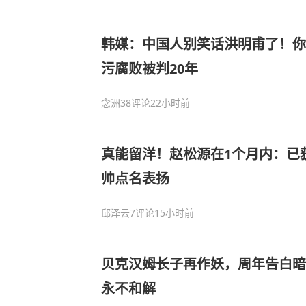
韩媒：中国人别笑话洪明甫了！你
污腐败被判20年
念洲
38评论
22小时前
真能留洋！赵松源在1个月内：已
帅点名表扬
邱泽云
7评论
15小时前
贝克汉姆长子再作妖，周年告白暗
永不和解