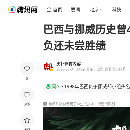
首页
要闻
北京
科技
巴西与挪威历史曾
负还未尝胜绩
虎扑体育内容
2026-07-01 03:29
发布于
上海
虎扑官方账号
0
问AI
·
1998年巴西负于挪威却小组头
该图片疑似使用了AI生成技术，请谨慎甄别
评论