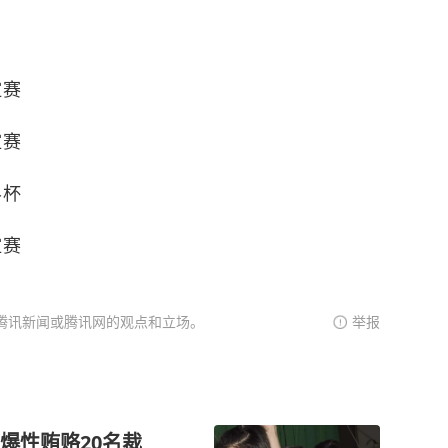
谊赛
谊赛
界杯
谊赛
腾讯新闻或腾讯网的观点和立场。
举报
爆性贿赂20名裁