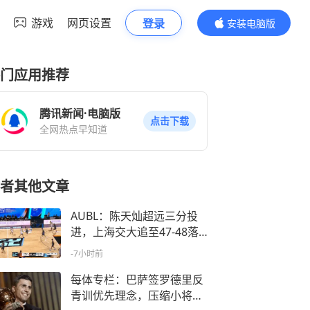
游戏
网页设置
登录
安装电脑版
内容更精彩
门应用推荐
腾讯新闻·电脑版
点击下载
全网热点早知道
者其他文章
AUBL：陈天灿超远三分投
进，上海交大追至47-48落
后清华1分
-7小时前
每体专栏：巴萨签罗德里反
青训优先理念，压缩小将成