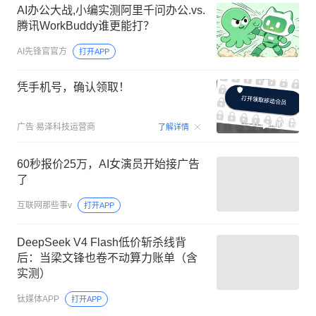
AI办公大战,小编实测阿里千问办公.vs.
腾讯WorkBuddy谁更能打？
AI先锋官官方
打开APP
凭手机号，确认领取！
00:15
广告
易泽科技运营商
了解详情
60秒报价25万，AI女演员开始接广告
了
互联网那些事v
打开APP
DeepSeek V4 Flash低价斩杀线背
后：当梁文锋也卷不动算力账单（含
实测）
钛媒体APP
打开APP