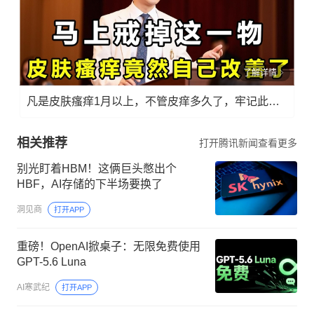
了解详情
凡是皮肤瘙痒1月以上，不管皮痒多久了，牢记此法，快！准！狠！
相关推荐
打开腾讯新闻查看更多
别光盯着HBM！这俩巨头憋出个
HBF，AI存储的下半场要换了
洞见商
打开APP
重磅！OpenAI掀桌子：无限免费使用
GPT-5.6 Luna
AI寒武纪
打开APP