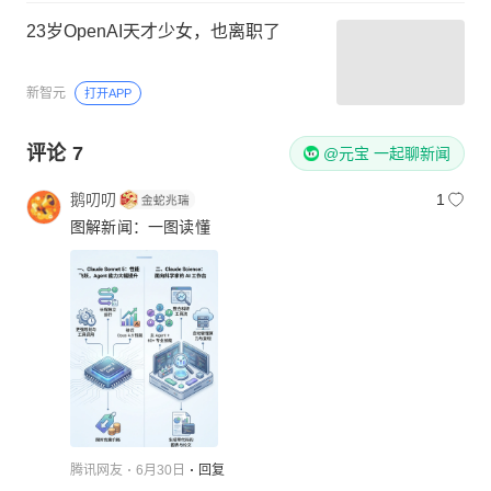
23岁OpenAI天才少女，也离职了
新智元
打开APP
评论
7
@元宝 一起聊新闻
鹅叨叨
1
图解新闻：一图读懂
腾讯网友
6月30日
回复