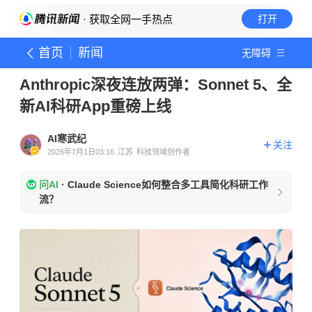
· 获取全网一手热点
打开
首页
新闻
无障碍
Anthropic深夜连放两弹：Sonnet 5、全
新AI科研App重磅上线
AI寒武纪
关注
2026年7月1日03:16
江苏
科技领域创作者
问AI
·
Claude Science如何整合多工具简化科研工作
流？