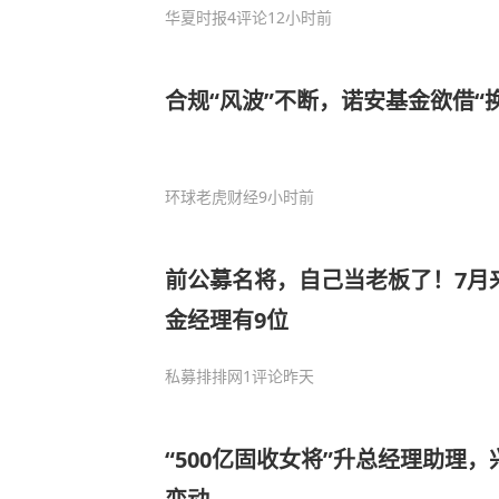
华夏时报
4评论
12小时前
合规“风波”不断，诺安基金欲借“
环球老虎财经
9小时前
前公募名将，自己当老板了！7月
金经理有9位
私募排排网
1评论
昨天
“500亿固收女将”升总经理助理