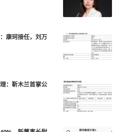
：康珂接任，刘万
理：靳木兰首掌公
40%，新董事长尉