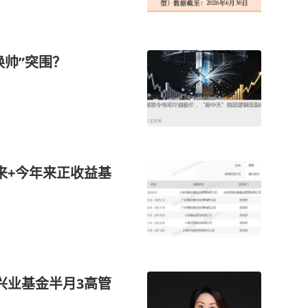
换帅”突围？
来+今年来正收益基
，兴业基金半月3高管