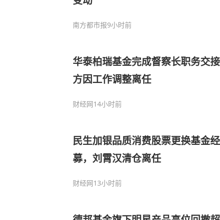
变动
南方都市报
9小时前
华泰柏瑞基金完成督察长职务交接
方因工作调整离任
财经网
14小时前
民生加银品质消费股票更换基金经
募，刘霄汉清仓离任
财经网
13小时前
德邦基金旗下明星产品高位回撤超