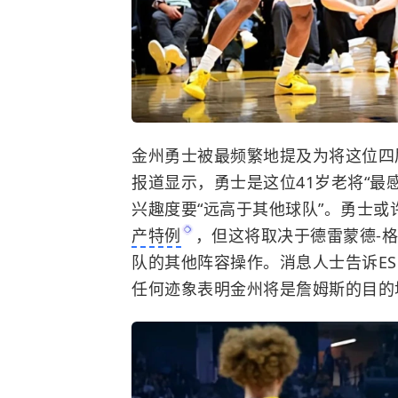
金州勇士
被最频繁地提及为将这位四
报道显示，勇士是这位41岁老将“最
兴趣度要“远高于其他球队”。勇士或
产特例
，但这将取决于德雷蒙德-格林
队的其他阵容操作。消息人士告诉ESPN
任何迹象表明金州将是詹姆斯的目的