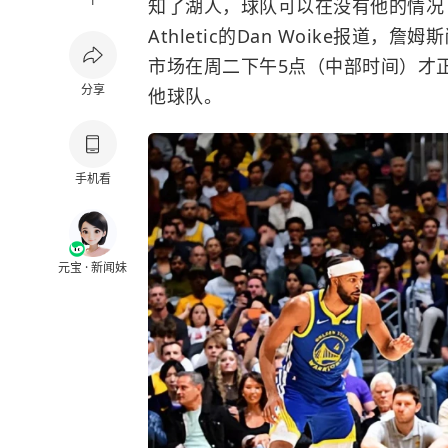
1
知了湖人，球队可以在没有他的情况
Athletic的Dan Woike报
市场在周二下午5点（中部时间）才
分享
他球队。
手机看
元宝 · 新闻妹