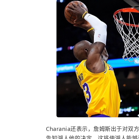
Charania还表示，
詹姆斯出于对双
告知湖人他的决定。这将使湖人能够