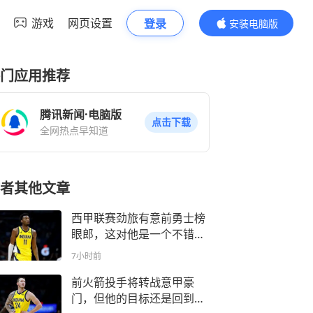
游戏
网页设置
登录
安装电脑版
内容更精彩
门应用推荐
腾讯新闻·电脑版
点击下载
全网热点早知道
者其他文章
西甲联赛劲旅有意前勇士榜
眼郎，这对他是一个不错的
机会？
7小时前
前火箭投手将转战意甲豪
门，但他的目标还是回到NB