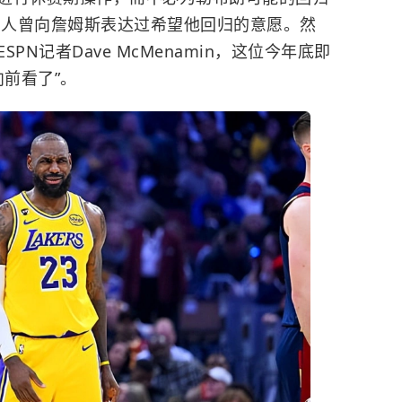
道，湖人曾向詹姆斯表达过希望他回归的意愿。然
N记者Dave McMenamin，这位今年底即
向前看了”。