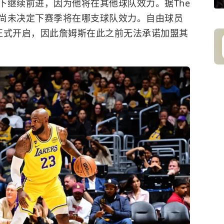
下继续前进，因为他将在其他球队效力。据The
道，詹姆斯尚未决定下赛季将在哪支球队效力。自由球员
正式开启，因此詹姆斯在此之前无法承诺加盟其