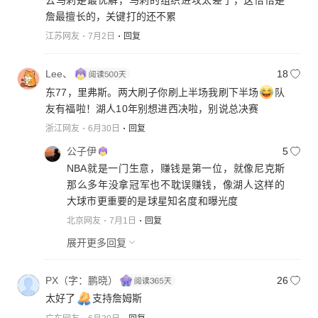
詹最擅长的，关键打的还不累
江苏网友
7月2日
回复
Lee、
18
东77，里弗斯。两大刷子你刷上半场我刷下半场
队
友有福啦！湖人10年别想进西决啦，别说总决赛
浙江网友
6月30日
回复
公子伊
5
NBA就是一门生意，赚钱是第一位，就像尼克斯
那么多年没拿冠军也不耽误赚钱，像湖人这样的
大球市更重要的是球星知名度和曝光度
北京网友
7月1日
回复
展开更多回复
PX（字：鹏晓）
26
太好了
支持詹姆斯