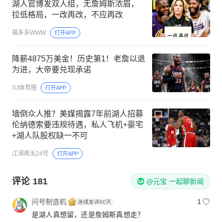
湖人官博发双人组，无詹姆斯浓眉，
拉低格局，一改再改，不应再改
福多多WWW
打开APP
降薪4875万美金！历史第1！老詹以退
为进，大帝要兑现承诺
SJ体育圈
打开APP
墙倒众人推？美媒揭露7年前湖人招募
伦纳德索要违规待遇，私人飞机+豪宅
+湖人队股权缺一不可
江湖再无24号
打开APP
评论
181
@元宝 一起聊新闻
问号制造机
1
是湖人真想留，还是詹姆斯真想走？