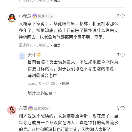
广东网友
6月30日
回复
小傻瓜
15
大概率下家勇士，毕竟跟库里，格林，相爱相杀那么
多年了，知根知底，骑士目前除了情怀没什么理由支
持他回去，以老詹脾气跟那两个尿不到一壶里，
福建网友
6月30日
回复
天秤
7
目前看赔率勇士诚意最大，不过如果把争冠作为
首要目标的话，对于我们球迷不考虑别的来说，
马刺最适合老詹
云南网友
6月30日
回复
展开更多回复
东哥
9
湖人就是不想续约，故意拖着詹姆斯，现在走了，当
年夺冠成员一个都没留在湖人，真是铁打的营盘流水
的兵。八村和斯玛特也可能会走，因为湖人太抠了