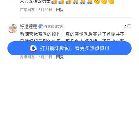
大力支持去勇士
广东网友
6月30日
回复
好运莲莲
2
看湖管休赛季的操作，真的感觉季后赛过了首轮并不
是他们想看到的结果，那几个人都没续，还是小李聪
打开
腾讯新闻，看更多热点资讯
明，复出打得烂一点，大合同不就到手了
腾讯网友
6月30日
回复
纸飞机
2
小李打得怎么样都已经有东77撑腰了
现在湖
打开
APP参与讨论
人后场黑洞你就享受吧，估计八村和肯纳德全部
181
91
31
73
都要走，就剩两光杆司令
广东网友
7月1日
回复
迷失
1
在湖人不愿意降薪，去别的队能给高薪？说不尊重的
看看哪个队能给高薪以示尊重，拭目以待。
广东网友
7月1日
回复