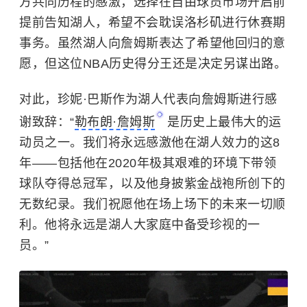
方共同历程的感激，选择在自由球员市场开启前
提前告知湖人，希望不会耽误洛杉矶进行休赛期
事务。虽然湖人向詹姆斯表达了希望他回归的意
愿，但这位
NBA
历史得分王还是决定另谋出路。
对此，
珍妮·巴斯
作为湖人代表向詹姆斯进行感
谢致辞：“
勒布朗·詹姆斯
是历史上最伟大的运
动员之一。我们将永远感激他在湖人效力的这8
年——包括他在2020年极其艰难的环境下带领
球队夺得总冠军，以及他身披紫金战袍所创下的
无数纪录。我们祝愿他在场上场下的未来一切顺
利。他将永远是湖人大家庭中备受珍视的一
员。”