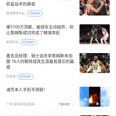
砍鲨战术的鼻祖
篮球教学论坛
打开APP
拿5700万顶薪，被绿军主动抛弃，却
让詹姆斯成功完成了精准奔赴
老梁评论
打开APP
匿名总经理：骑士该庆幸詹姆斯未加
盟 76人时期将成其生涯最易遗忘的篇
章
体育嘉
打开APP
请凭本人手机号领取！
00:27
广告
易泽科技运营商
了解详情