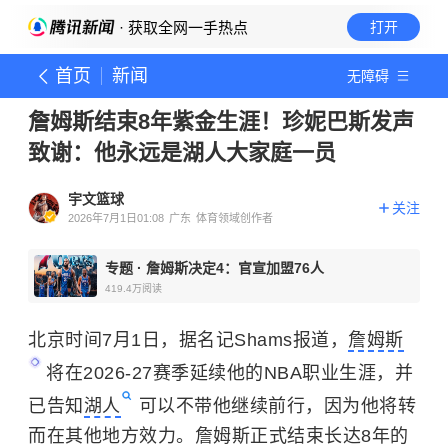
· 获取全网一手热点
打开
首页
新闻
无障碍
詹姆斯结束8年紫金生涯！珍妮巴斯发声
致谢：他永远是湖人大家庭一员
宇文篮球
关注
2026年7月1日01:08
广东
体育领域创作者
专题
·
詹姆斯决定4：官宣加盟76人
419.4万
阅读
北京时间7月1日，据名记Shams报道，
詹姆斯
将在2026-27赛季延续他的NBA职业生涯，并
已告知
湖人
可以不带他继续前行，因为他将转
而在其他地方效力。詹姆斯正式结束长达8年的