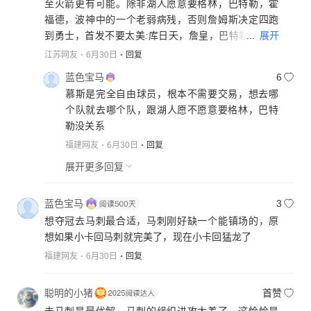
至火箭更有可能。除非湖人愿意要格林，巴特勒，霍
福德，波神中的一个老弱病残，否则詹姆斯决定四跑
...
展开
到勇士，首发不要太美:库日天，詹皇，巴特勒，霍福
德，格林。加起来接近200岁，有种名人堂慈善赛的感
江苏网友
6月30日
回复
觉。不过从经济角度来说，詹姆斯去勇士不错的，大
蓝色宝马
6
球市，有库里，格林，要是把克莱，欧文弄来乖乖。
慕斯是完全自由球员，根本不需要交易，想去哪
球场球市得爆，战绩嘛，也不会太难看，季后赛问题
个队就去哪个队，跟湖人愿不愿意要格林，巴特
不大，西决看运气，总决赛别想了。毕竟氧气瓶也占
勒没关系
地方。一早起来胡思乱想，真成了也挺好玩。画面挺
福建网友
6月30日
回复
美
展开更多回复
蓝色宝马
3
想夺冠去马刺最合适，马刺刚好缺一个能镇场的，原
想如果小卡回马刺就完美了，现在小卡回猛龙了
福建网友
6月30日
回复
聪明的小猪
首赞
去马刺是最优解，马刺的组织进攻太差了，这恰恰是