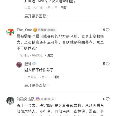
并当选FMVP，8次入选全明星。
内容由AI生成
6月30日
回复
展开更多回复
The_One
19
最被需要也最可能夺冠的地方是马刺，去勇士变数很
大，全员健康还有点可能，否则就是抱团养老，哪里
不可以养老？
广东网友
6月30日
回复
肥帅
5
湖人都不给你养了
广西网友
7月1日
回复
展开更多回复
海狼突击队
6
勇士不会去，决定四还是奔着夺冠去的，从账面看东
部凯尔特人，步行者，西部马刺，森林狼，雷霆。甚