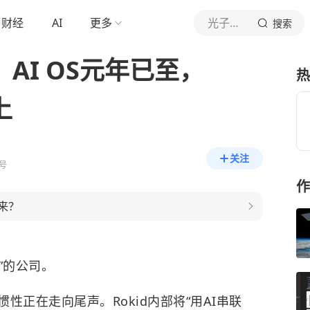
财经
AI
更多
光子星球
搜索
：AI OS元年已至，
热
上
关注
号
作
来？
”的公司。
正在走向尾声。Rokid内部将“用AI串联