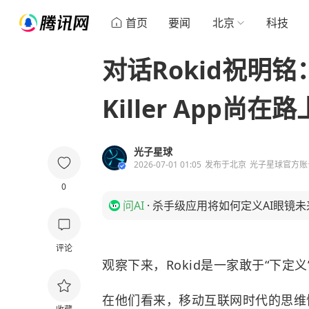
首页
要闻
北京
科技
对话Rokid祝明铭
Killer App尚在路
光子星球
2026-07-01 01:05
发布于
北京
光子星球官方账
0
问AI
·
杀手级应用将如何定义AI眼镜未
评论
观察下来，Rokid是一家敢于“下定义
在他们看来，移动互联网时代的思维惯性