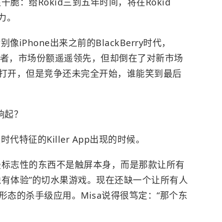
脆：给Rokid三到五年时间，将在Rokid
能力。
像iPhone出来之前的BlackBerry时代，
对领先者，市场份额遥遥领先，但却倒在了对新市场
被打开，但是竞争还未完全开始，谁能笑到最后
响起？
代特征的Killer App出现的时候。
，最标志性的东西不是触屏本身，而是那款让所有
独有体验”的切水果游戏。现在还缺一个让所有人
形态的杀手级应用。Misa说得很笃定：“那个东