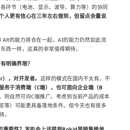
链各环节（电池、显示、波导、算力等）的协同
个人更有信心在三年左右做到，但留点余量说
okid AR的能力将合在一起，AI的能力仍然如此流
的东西一样，这真的非常值得期待。
有没有明确界限？
per），对开发者。
这样的模式在国内不太有，不
服务于消费端（C端），也可面向企业端（B
，则自然可向C端推广。考虑到当前产品的成本
览等）可能更具备落地条件。但今天也有很多
期待。
重要性？发布会上还提到Rokid是销售榜单