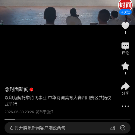
关注
1
评论
1
@
封面新闻
分享
以印为契托举诗词事业 中华诗词美育大赛四川赛区共拓仪
式举行
2026-06-30 23:26
发布于
浙江
打开
腾讯新闻客户端说两句