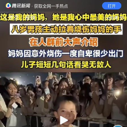
· 获取全网一手热点
打开
首页
视频
无障碍