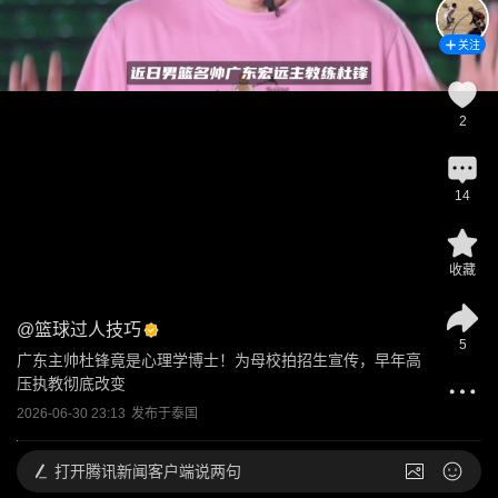
关注
2
14
收藏
@
篮球过人技巧
5
广东主帅杜锋竟是心理学博士！为母校拍招生宣传，早年高
压执教彻底改变
2026-06-30 23:13
发布于
泰国
打开
腾讯新闻客户端说两句