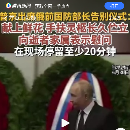
· 获取全网一手热点
打开
首页
视频
无障碍