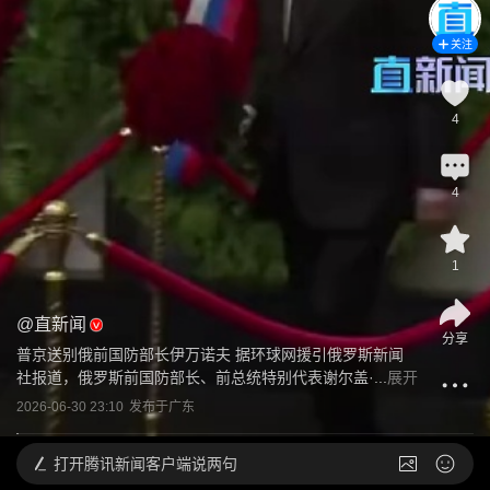
关注
4
4
1
@
直新闻
分享
普京送别俄前国防部长伊万诺夫 据环球网援引俄罗斯新闻
社报道，俄罗斯前国防部长、前总统特别代表谢尔盖·...
展开
2026-06-30 23:10
发布于
广东
打开
腾讯新闻客户端说两句