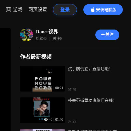
游戏
网页设置
登录
安装电脑版
内容更精彩
Dance视界
关注
粉丝
46
|
关注
0
作者最新视频
试手腕倒立，直接劝退！
30
|
00:21
07-29
朴宰范街舞功底依旧在线！
40
|
01:40
07-25