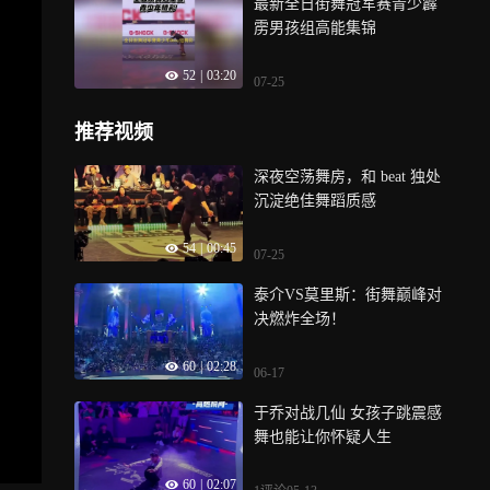
最新全日街舞冠军赛青少霹
雳男孩组高能集锦
52
|
03:20
07-25
推荐视频
深夜空荡舞房，和 beat 独处
沉淀绝佳舞蹈质感
54
|
00:45
07-25
泰介VS莫里斯：街舞巅峰对
决燃炸全场！
60
|
02:28
06-17
于乔对战几仙 女孩子跳震感
舞也能让你怀疑人生
60
|
02:07