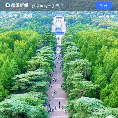
· 获取全网一手热点
打开
首页
视频
无障碍