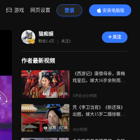
游戏
网页设置
登录
安装电脑版
内容更精彩
猫痴娱
关注
粉丝
1.4万
|
关注
3
作者最新视频
《西游记》唐僧母亲，黄梅
戏皇后，嫁大16岁余秋雨被
骂，64岁马兰丁克至今︱老
9.0万
|
03:09
牌新番
5评论
18小时前
凭《李卫当官》《新还珠》
出圈，嫁大15岁二婚徐敏终
生未育，李小燕到底图什么
4878
|
02:48
︱老牌新番
18小时前