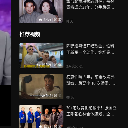
金马影帝兼老牌男神，与林
青霞虐恋21年，分手后秦汉
单身至今︱老牌新番
2.4万
|
02:32
昨天
推荐视频
陈建斌粤语开唱歌曲，谁料
王新军一个动作，笑坏秦海
璐丨妻子
10.5万
|
03:06
3评论
06-01
痴恋许晴 3 年，前妻改嫁郭
凯敏，后娶小 10 岁娇妻，凭
大有叔出圈，如今尤勇智沉
545
|
01:11
心打磨演技
08-03
70+老戏骨拒绝躺平！张国立
王刚张铁林合体飙戏，全程
无替演太硬核
1.3万
|
01:53