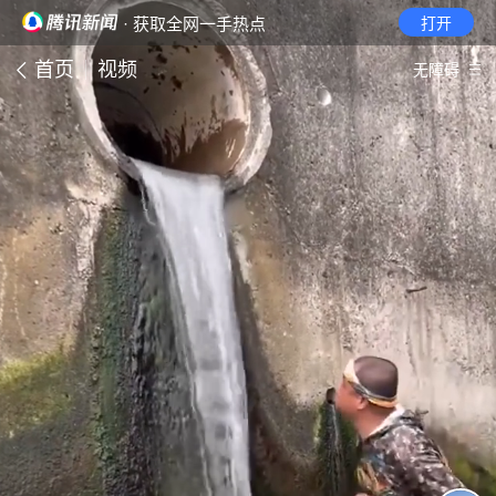
· 获取全网一手热点
打开
首页
视频
无障碍