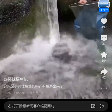
关注
497
37
104
42
@
环球探鱼记
这水渠是通往鱼塘的吗？有鱼游出来了
2026-07-05 09:00
发布于
广东
打开
腾讯新闻客户端说两句