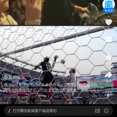
关注
3
评论
收藏
@
直新闻
分享
爆冷战胜德国后 巴拉圭队全员再获一天假期！ 在巴拉圭队
爆冷战胜德国队之后，巴拉圭总统培尼亚宣布，当地...
展开
2026-06-30 22:41
发布于
广东
打开
腾讯新闻客户端说两句