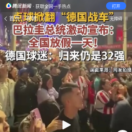
· 获取全网一手热点
打开
首页
视频
无障碍