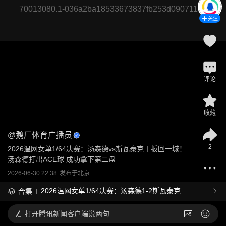
70013080.1-036a2ba18533673837fb253d09071153
关注
评论
收藏
@
鹅厂体育广播员
2
2026温网女单1/64决赛：汤森德vs斯瓦泰克丨扳回一城！
汤森德打出ACE球 成功拿下第二盘
2026-06-30 22:38
发布于
北京
2026温网女单1/64决赛：汤森德1-2斯瓦泰克
合集
打开
腾讯新闻客户端说两句