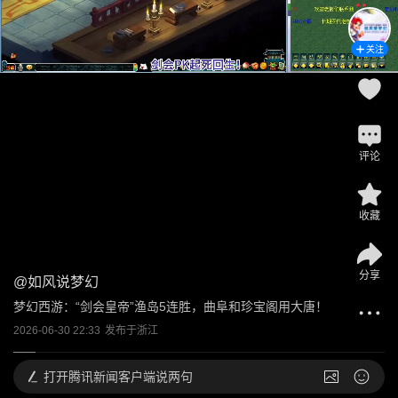
关注
评论
收藏
分享
@
如风说梦幻
梦幻西游：“剑会皇帝”渔岛5连胜，曲阜和珍宝阁用大唐！
2026-06-30 22:33
发布于
浙江
打开
腾讯新闻客户端说两句