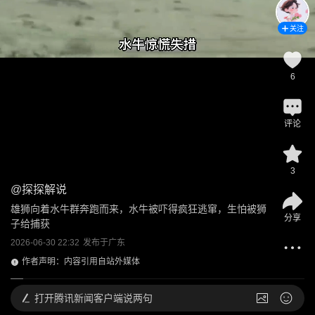
关注
6
评论
3
@
探探解说
雄狮向着水牛群奔跑而来，水牛被吓得疯狂逃窜，生怕被狮
分享
子给捕获
2026-06-30 22:32
发布于
广东
作者声明：内容引用自站外媒体
打开
腾讯新闻客户端说两句