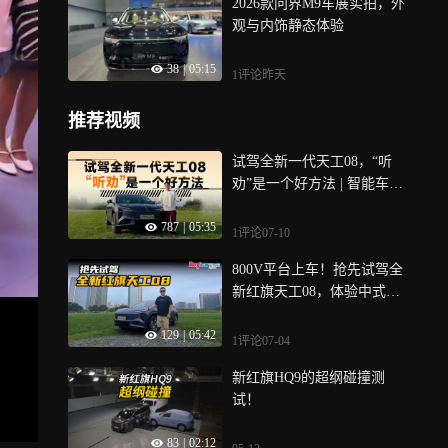
2026款问界M9车展实拍，外
观与内饰静态体验
38
|
05:15
1评论
昨天
推荐视频
试驾全新一代天工08，“听
劝”是一个好方法 | 智能车指
南
787
|
05:35
1评论
07-10
800V平台上车！抢先试驾全
新红旗天工08，体验中式豪
华魅力
129
|
05:42
1评论
07-04
新红旗HQ9的超纲碰撞测
试！
83
|
02:12