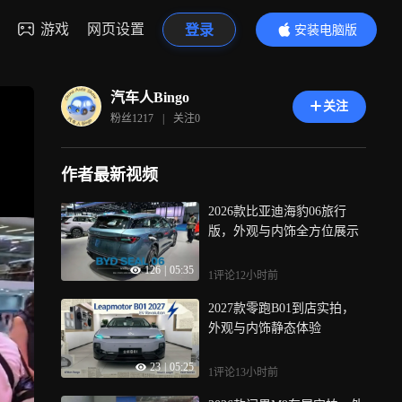
游戏
网页设置
登录
安装电脑版
内容更精彩
汽车人Bingo
关注
粉丝
1217
|
关注
0
作者最新视频
2026款比亚迪海豹06旅行
版，外观与内饰全方位展示
126
|
05:35
1评论
12小时前
2027款零跑B01到店实拍，
外观与内饰静态体验
23
|
05:25
1评论
13小时前