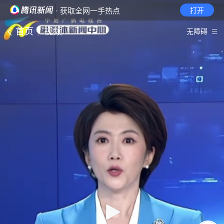
· 获取全网一手热点
打开
首页
视频
无障碍