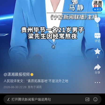
关注
2
评论
1
分享
@
潇湘晨报视频
人民锐评发文：“素质拓展基地”不是法外之地
2026-06-30 22:29
发布于
湖南
打开
腾讯新闻客户端说两句