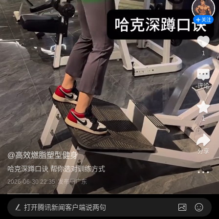
关注
1
评论
1
分享
@
高效燃脂塑型健身
哈克深蹲口诀 帮你选对训练方式
2026-06-30 22:35
发布于
广东
打开
腾讯新闻客户端说两句