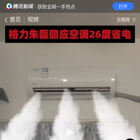
· 获取全网一手热点
打开
首页
视频
无障碍