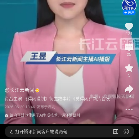
关注
121
25
5
@
长江云新闻
14
肖战主演 《得闲谨制》衍生故事片《莫得闲》新片首发
2026-06-30 18:46
发布于
湖北
该内容疑似使用了AI生成技术，请谨慎甄别
打开
腾讯新闻客户端说两句