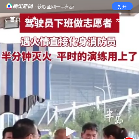
· 获取全网一手热点
打开
首页
视频
无障碍