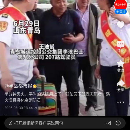
关注
2
评论
收藏
@
半岛都市报
分享
半分钟灭火，平时的演练用上了！驾驶员下班做志愿者，遇
火情直接化身消防员
2026-06-30 18:44
发布于
山东
打开
腾讯新闻客户端说两句