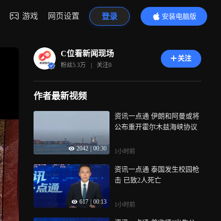
游戏
网页设置
登录
安装电脑版
内容更精彩
C位看新闻现场
关注
粉丝
5.3万
|
关注
0
作者最新视频
资讯一点通 伊朗和阿曼或将
公布重开霍尔木兹海峡协议
2042
|
00:30
1小时前
资讯一点通 泰国发生校园枪
击 已致2人死亡
617
|
00:13
1小时前