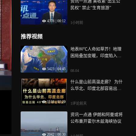
资讯一点通 美收紧“出生公
民权” 禁止“生育旅游”
4378
|
00:12
1小时前
推荐视频
地表80℃人命如草芥！地理
困局叠加变暖，印度陷入无
解高温绝境
5423
|
04:45
08-04
什么是山前高温走廊？ 为什
么华北、印度北部容易出现
40℃以上极端高温？
1518
|
03:20
1评论
前天
资讯一点通 伊朗和阿曼或将
公布重开霍尔木兹海峡协议
2042
|
00:30