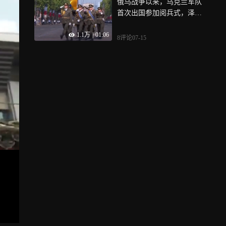
俄乌战争以来，乌克兰军队
首次出国参加阅兵式，泽连
斯基看着表情复杂
1.1万
|
01:06
8评论
07-15