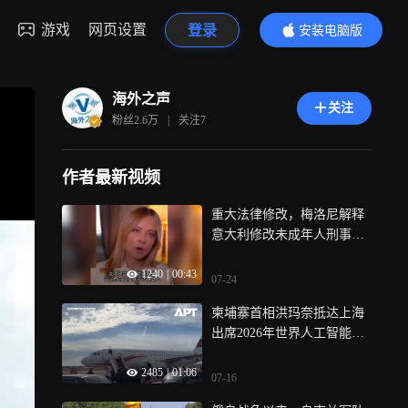
游戏
网页设置
登录
安装电脑版
内容更精彩
海外之声
关注
粉丝
2.6万
|
关注
7
作者最新视频
重大法律修改，梅洛尼解释
意大利修改未成年人刑事责
任法律
1240
|
00:43
07-24
柬埔寨首相洪玛奈抵达上海
出席2026年世界人工智能大
会
2485
|
01:06
07-16