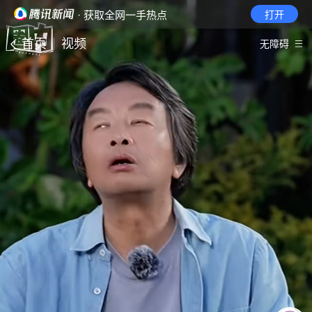
· 获取全网一手热点
打开
首页
视频
无障碍