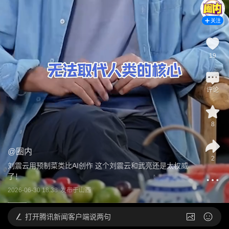
关注
19
评论
8
@
圈内
2
刘震云用预制菜类比AI创作 这个刘震云和武亮还是太权威
了！
2026-06-30 18:38
发布于
山西
打开
腾讯新闻客户端说两句