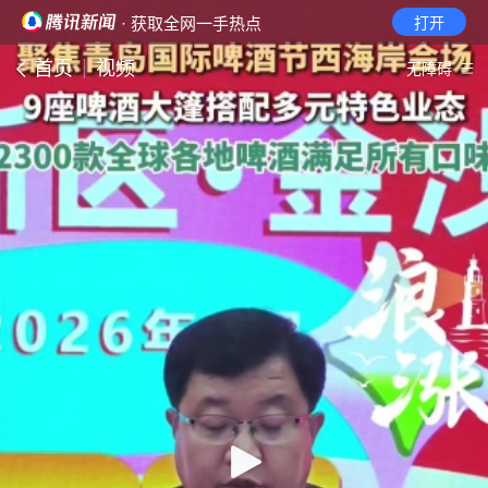
· 获取全网一手热点
打开
首页
视频
无障碍