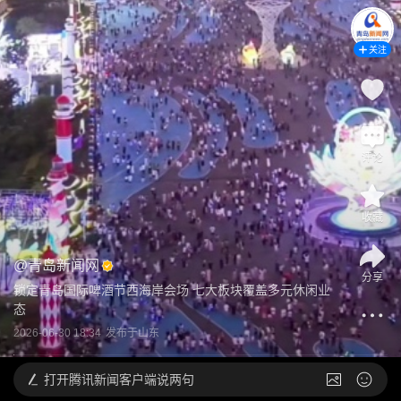
关注
评论
收藏
@
青岛新闻网
分享
锁定青岛国际啤酒节西海岸会场 七大板块覆盖多元休闲业
态
2026-06-30 18:34
发布于
山东
打开
腾讯新闻客户端说两句