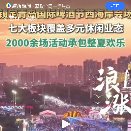
· 获取全网一手热点
打开
首页
视频
无障碍