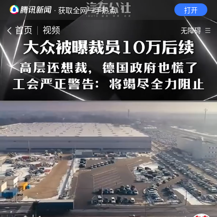
· 获取全网一手热点
打开
首页
视频
无障碍