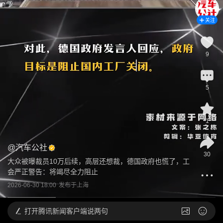
关注
9
5
1
@
汽车公社
30
大众被曝裁员10万后续，高层还想裁，德国政府也慌了，工
会严正警告：将竭尽全力阻止
2026-06-30 18:00
发布于
上海
打开
腾讯新闻客户端说两句