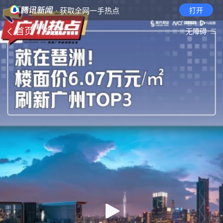
· 获取全网一手热点
打开
首页
视频
无障碍