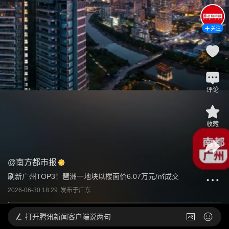
关注
评论
收藏
1
@
南方都市报
刷新广州TOP3！琶洲一地块以楼面价6.07万元/㎡成交
2026-06-30 18:29
发布于
广东
打开
腾讯新闻客户端说两句