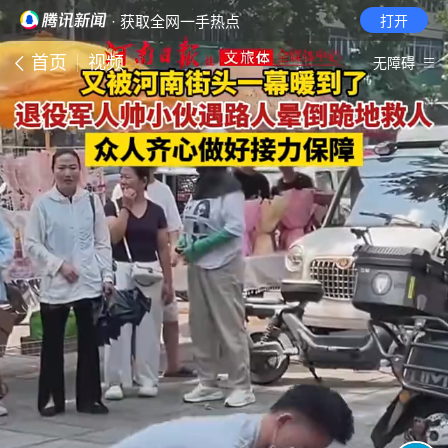
· 获取全网一手热点
打开
首页
视频
无障碍