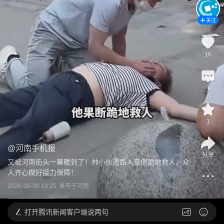
关注
16
1
1
@
河南手机报
分享
又被河南街头一幕暖到了！帅小伙遇路人晕倒跪地救人，众
人齐心做好接力保障！
2026-06-30 18:25
发布于
河南
打开
腾讯新闻客户端说两句