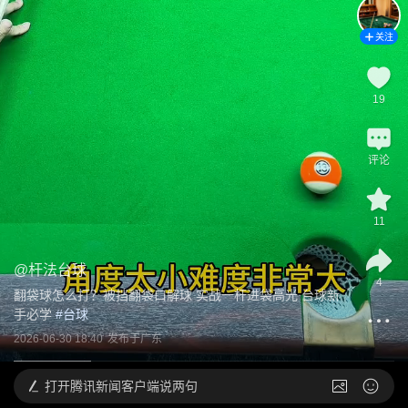
关注
19
评论
11
@
杆法台球
4
翻袋球怎么打？被挡翻袋口解球 实战一杆进袋高光 台球新
手必学
 #
台球
2026-06-30 18:40
发布于
广东
打开
腾讯新闻客户端说两句