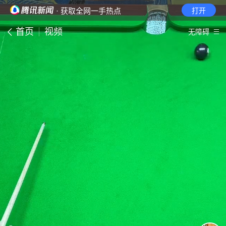
· 获取全网一手热点
打开
首页
视频
无障碍