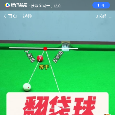
· 获取全网一手热点
打开
首页
视频
无障碍