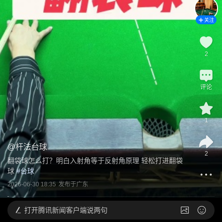
关注
2
评论
1
@
杆法台球
2
翻袋球怎么打？明白入射角等于反射角原理 轻松打进翻袋
球
 #
台球
2026-06-30 18:35
发布于
广东
打开
腾讯新闻客户端说两句