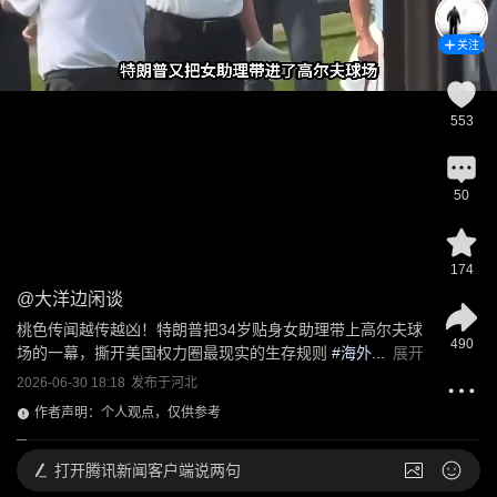
关注
553
50
174
@
大洋边闲谈
桃色传闻越传越凶！特朗普把34岁贴身女助理带上高尔夫球
490
场的一幕，撕开美国权力圈最现实的生存规则
 #海外...
展开
2026-06-30 18:18
发布于
河北
作者声明：个人观点，仅供参考
打开
腾讯新闻客户端说两句