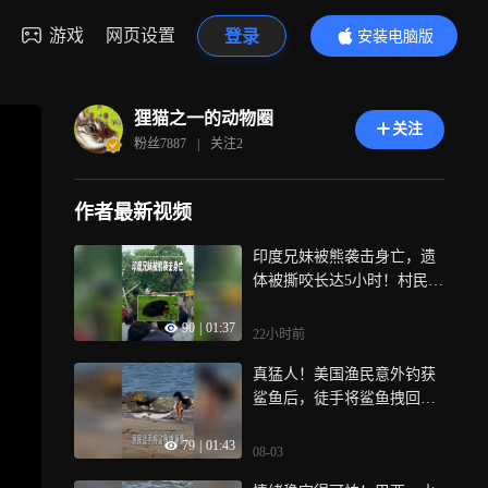
游戏
网页设置
登录
安装电脑版
内容更精彩
狸猫之一的动物圈
关注
粉丝
7887
|
关注
2
作者最新视频
印度兄妹被熊袭击身亡，遗
体被撕咬长达5小时！村民要
求将其杀死
90
|
01:37
22小时前
真猛人！美国渔民意外钓获
鲨鱼后，徒手将鲨鱼拽回海
里！
79
|
01:43
08-03