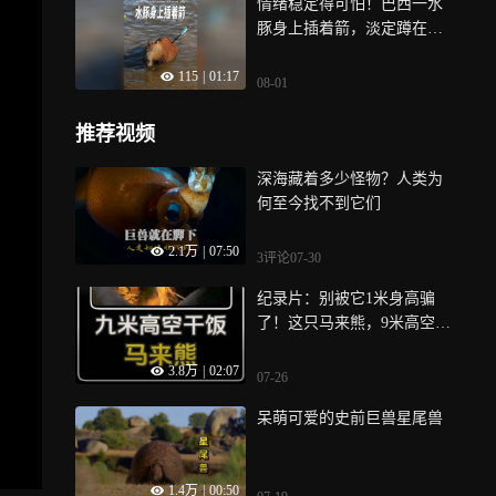
情绪稳定得可怕！巴西一水
豚身上插着箭，淡定蹲在水
中
115
|
01:17
08-01
推荐视频
深海藏着多少怪物？人类为
何至今找不到它们
2.1万
|
07:50
3评论
07-30
纪录片：别被它1米身高骗
了！这只马来熊，9米高空掏
蜜最不讲武德的吃法
3.8万
|
02:07
07-26
呆萌可爱的史前巨兽星尾兽
1.4万
|
00:50