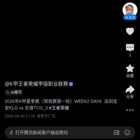
关注
1
收藏
@
K甲王者荣耀甲级职业联赛
AI章节
分享
2026年K甲夏季赛（常规赛第一轮）WEEK2 DAY4  深圳宝
安KLG vs 无锡TCG_3
 #
王者荣耀
2026-06-30 17:22
发布于
广东
打开
腾讯新闻客户端说两句