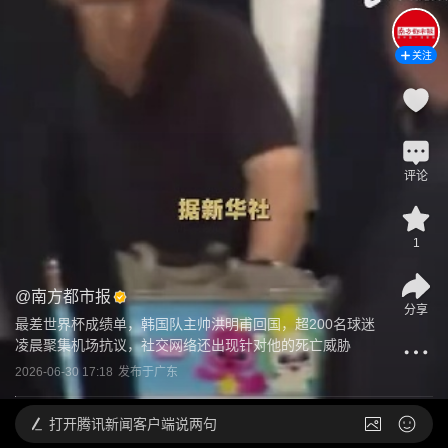
关注
评论
1
@
南方都市报
分享
最差世界杯成绩单，韩国队主帅洪明甫回国，超200名球迷
凌晨聚集机场抗议，社交网络还出现针对他的死亡威胁
2026-06-30 17:18
发布于
广东
打开
腾讯新闻客户端说两句