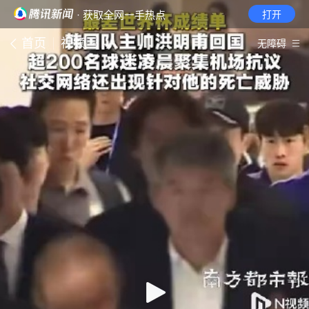
· 获取全网一手热点
打开
首页
视频
无障碍